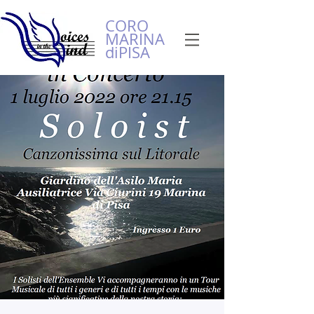
CORO
MARINA
diPISA