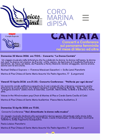
CORO
MARINA
diPISA