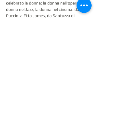
celebrato la donna: la donna nell'opera, la 
donna nel Jazz, la donna nel cinema: da 
Puccini a Etta James, da Santuzza di 
Cavalleria Rusticana a Gershwin, da Tosca 
ad Adele, da Piazzolla a Henry Mancini; 
Donne omaggiate, donne eroine, donne con 
le loro storie.
Rachael Stellacci Soprano – Fiorenza 
Messicani Sassofoni – Scilla Lenzi 
Pianoforte
Marina di…
Mostra di più
Condividi questo evento