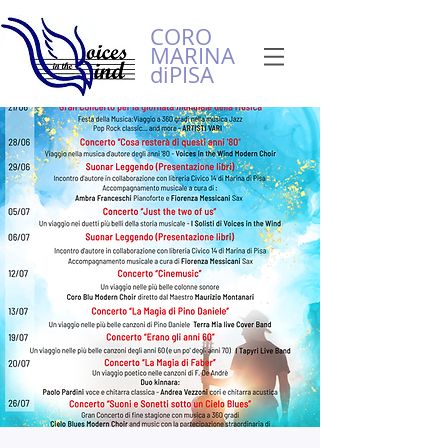
CORO
MARINA
diPISA