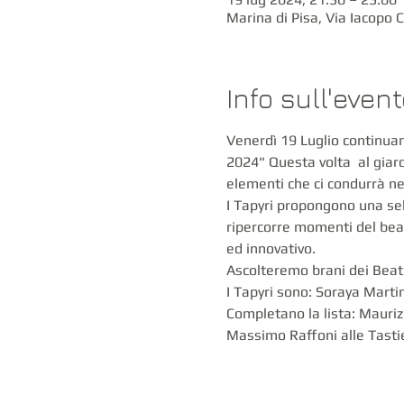
Marina di Pisa, Via Iacopo Ci
Info sull'even
Venerdì 19 Luglio continuan
2024" Questa volta  al giard
elementi che ci condurrà ne
I Tapyri propongono una sele
ripercorre momenti del beat
ed innovativo.
Ascolteremo brani dei Beatles
I Tapyri sono: Soraya Mart
Completano la lista: Mauriz
Massimo Raffoni alle Tastie