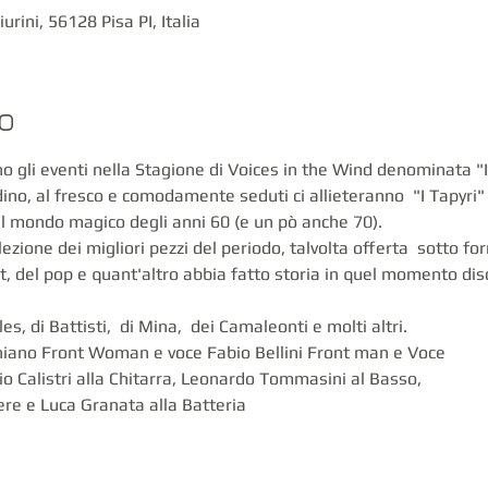
urini, 56128 Pisa PI, Italia
to
o gli eventi nella Stagione di Voices in the Wind denominata "
ino, al fresco e comodamente seduti ci allieteranno  "I Tapyri" 
l mondo magico degli anni 60 (e un pò anche 70).
zione dei migliori pezzi del periodo, talvolta offerta  sotto fo
, del pop e quant'altro abbia fatto storia in quel momento dis
, di Battisti,  di Mina,  dei Camaleonti e molti altri.
iniano Front Woman e voce Fabio Bellini Front man e Voce
io Calistri alla Chitarra, Leonardo Tommasini al Basso,
re e Luca Granata alla Batteria