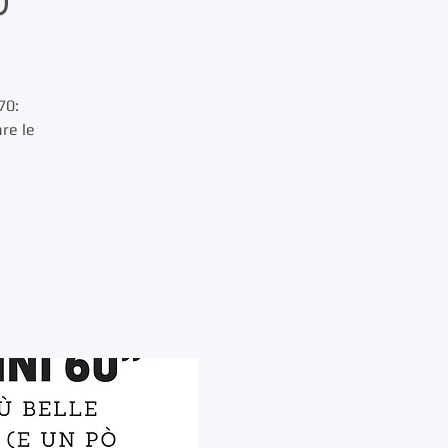
70:
are le